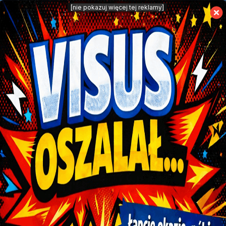
modal-check
[nie pokazuj więcej tej reklamy]
Przymierzalnia 3D
Skanowanie Twarzy
Najnowsze Technologie W Visusie
Yuniku to skanowanie i analiza rysów Twojej
twarzy oraz wykonanie opraw w technologii
druku 3D co pozwala na IDEALNE dobranie
opraw
Przymierzalnia 3D
Przymierzalnia w technologii AR używa
wbudowaną kamerę w Twoim urządzeniu i