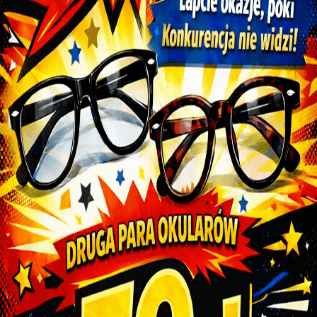
działa jak wirtualne lustro
Visioffice X
Pomiar każdego oka w systemie 3D oraz analiza
informacji behawioralnych i wizualnych w celu
maksymalnej personalizacji szkieł okularowych
Funduskamera