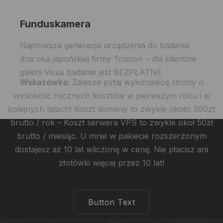
Funduskamera
Najnowsza generacja urządzenia do badania
dna oka japońskiej firmy Topcon – dla klientów
galerii Visus badanie jest BEZPŁATNE
Wskazówka
: Zawsze pytaj wykonawcę strony o
wysokość rocznych kosztów w pierwszym roku i w
kolejnych latach! Koszt domeny to zwykle okoto 200zt
brutto / rok – Koszt serwera VPS to zwykle okoł 50zł
brutto / miesiąc. U mnie w pakiecie rozszerzonym
dostajesz aż 10 lat wliczonę w cenę. Nie płacisz ani
złotówki więcej przez 10 lat!
Button Text