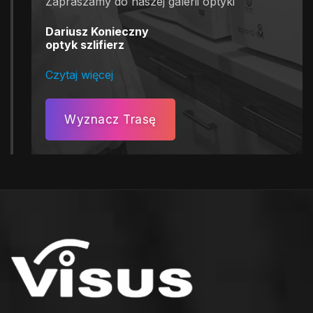
Zapraszamy do naszej galerii optyki
Dariusz Konieczny
optyk szlifierz
Czytaj więcej
Wyznacz Trasę