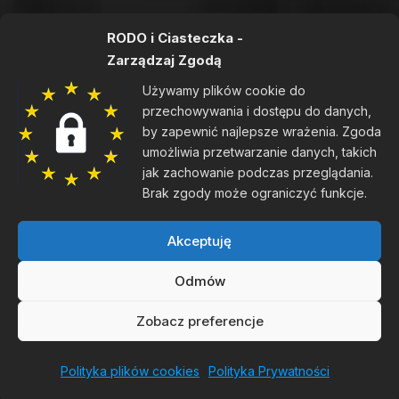
Telefon:
62 725 00 15
RODO i Ciasteczka -
Telefon:
62 725 26 42
Zarządzaj Zgodą
Email:
bok@galeriavisus.pl
Używamy plików cookie do
przechowywania i dostępu do danych,
Facebook:
optykvisus
by zapewnić najlepsze wrażenia. Zgoda
umożliwia przetwarzanie danych, takich
Instagram:
visuskrotoszyn
jak zachowanie podczas przeglądania.
Brak zgody może ograniczyć funkcje.
Jesteśmy Na Google
Akceptuję
Wejście dla osób na wózku
Odmów
Pokaż na mapie
•
Wyznacz trasę
Dodaj Opinię
Zobacz preferencje
Polityka plików cookies
Polityka Prywatności